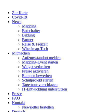
Zur Karte
Covid-19
News
Mapping
Botschafter
Bildung
Partner
Reise & Freizeit
Wheelmap-Tech
Mitmachen
Aufzugsstandort melden
Mapping-Event starten
Widget verbreiten
Presse aktivieren
Rampen bewerben
Schulprojekt starten
Tagestour vorschlagen
IT-Entwicklung unterstützen
Presse
FAQ
Kontakt
Newsletter bestellen
Deutsch